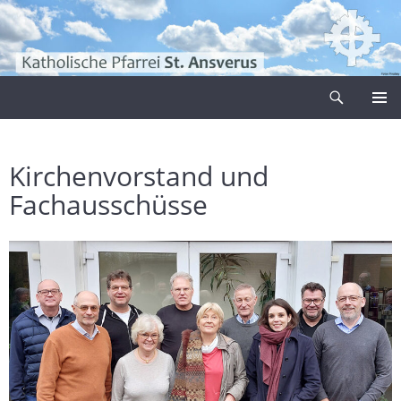
Zum
Inhalt
springen
Suchen
Pfarrei Sankt Ansverus
PRIMÄR
MENÜ
Kirchenvorstand und
Fachausschüsse