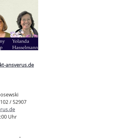
kt-ansverus.de
Josewski
4102 / 52907
rus.de
2:00 Uhr