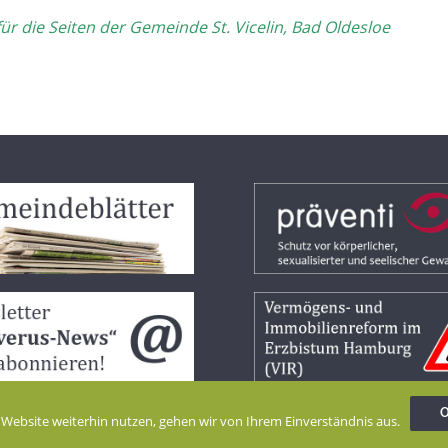
die Seiten der Gemeinde St. Vicelin, Bad Oldesloe
 Website weiterhin nutzen, gehen wir von Ihrem Einverständnis aus.