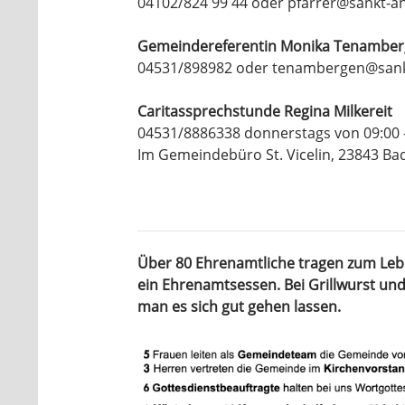
04102/824 99 44 oder pfarrer@sankt-a
Gemeindereferentin Monika Tenambe
04531/898982 oder tenambergen@sank
Caritassprechstunde Regina Milkereit
04531/8886338 donnerstags von 09:00 
Im Gemeindebüro St. Vicelin, 23843 Bad 
Über 80 Ehrenamtliche tragen zum
Leb
ein Ehrenamtsessen. Bei Grillwurst un
man es sich gut gehen lassen.