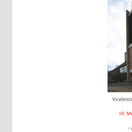
Vicelinst
Hl. M
–