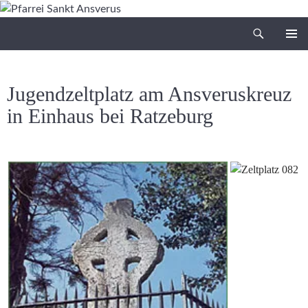
Zum
Inhalt
Suchen
Pfarrei Sankt Ansverus
springen
PRIMÄR
MENÜ
Jugendzeltplatz am Ansveruskreuz
in Einhaus bei Ratzeburg