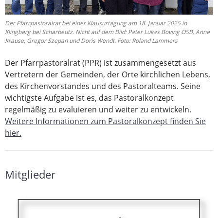
Der Pfarrpastoralrat bei einer Klausurtagung am 18. Januar 2025 in
Klingberg bei Scharbeutz. Nicht auf dem Bild: Pater Lukas Boving OSB, Anne
Krause, Gregor Szepan und Doris Wendt. Foto: Roland Lammers
Der Pfarrpastoralrat (PPR) ist zusammengesetzt aus
Vertretern der Gemeinden, der Orte kirchlichen Lebens,
des Kirchenvorstandes und des Pastoralteams. Seine
wichtigste Aufgabe ist es, das Pastoralkonzept
regelmäßig zu evaluieren und weiter zu entwickeln.
Weitere Informationen zum Pastoralkonzept finden Sie
hier.
Mitglieder