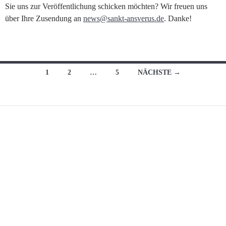
Sie uns zur Veröffentlichung schicken möchten? Wir freuen uns
über Ihre Zusendung an
news@sankt-ansverus.de
. Danke!
Beitragsnavigation
1
2
…
5
NÄCHSTE →