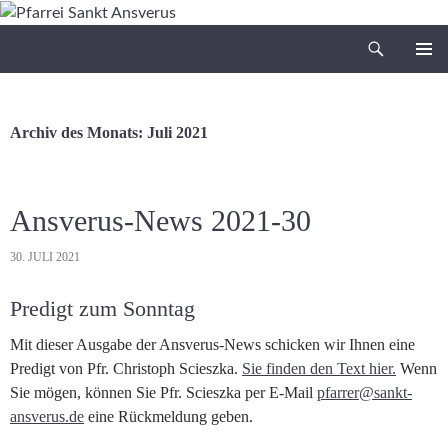
Zum
Inhalt
Suchen
Pfarrei Sankt Ansverus
springen
PRIMÄR
MENÜ
Archiv des Monats: Juli 2021
Ansverus-News 2021-30
30. JULI 2021
Predigt zum Sonntag
Mit dieser Ausgabe der Ansverus-News schicken wir Ihnen eine
Predigt von Pfr. Christoph Scieszka.
Sie finden den Text hier.
Wenn
Sie mögen, können Sie Pfr. Scieszka per E-Mail
pfarrer@sankt-
ansverus.de
eine Rückmeldung geben.