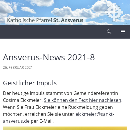
Zum
Inhalt
springen
Suchen
Pfarrei Sankt Ansverus
PRIMÄR
MENÜ
Ansverus-News 2021-8
26. FEBRUAR 2021
Geistlicher Impuls
Der heutige Impuls stammt von Gemeindereferentin
Cosima Eickmeier.
Sie können den Text hier nachlesen
.
Wenn Sie Frau Eickmeier eine Rückmeldung geben
möchten, erreichen Sie sie unter
eickmeier@sankt-
ansverus.de
per E-Mail.