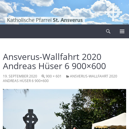
Zum
Inhalt
springen
Suchen
Pfarrei Sankt Ansverus
PRIMÄR
MENÜ
Ansverus-Wallfahrt 2020
Andreas Hüser 6 900×600
19. SEPTEMBER 2020
900 × 601
ANSVERUS-WALLFAHRT 2020
ANDREAS HÜSER 6 900×600