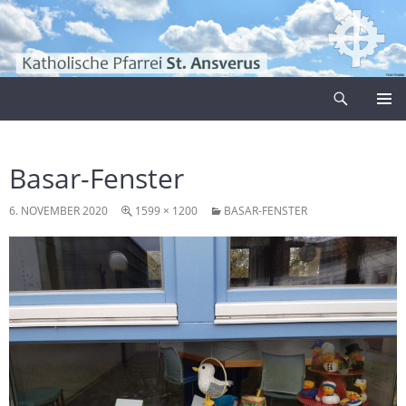
Zum
Inhalt
springen
Suchen
Pfarrei Sankt Ansverus
PRIMÄR
MENÜ
Basar-Fenster
6. NOVEMBER 2020
1599 × 1200
BASAR-FENSTER