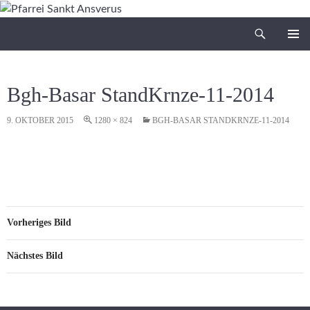
Zum
Inhalt
Suchen
Pfarrei Sankt Ansverus
springen
PRIMÄR
MENÜ
Bgh-Basar StandKrnze-11-2014
9. OKTOBER 2015
1280 × 824
BGH-BASAR STANDKRNZE-11-2014
Vorheriges Bild
Nächstes Bild