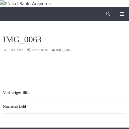
Zum
Inhalt
Suchen
Pfarrei Sankt Ansverus
springen
PRIMÄR
MENÜ
IMG_0063
31. JULI 2017
682 × 1024
IMG_0063
Vorheriges Bild
Nächstes Bild