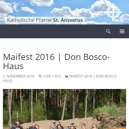
Zum
Inhalt
springen
Suchen
Pfarrei Sankt Ansverus
PRIMÄR
MENÜ
Maifest 2016 | Don Bosco-
Haus
2. NOVEMBER 2016
1280 × 853
MAIFEST 2016 | DON BOSCO-
HAUS