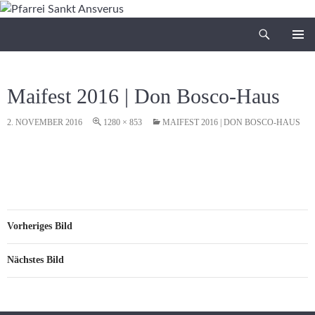
Zum
Inhalt
Suchen
Pfarrei Sankt Ansverus
springen
PRIMÄR
MENÜ
Maifest 2016 | Don Bosco-Haus
2. NOVEMBER 2016
1280 × 853
MAIFEST 2016 | DON BOSCO-HAUS
Vorheriges Bild
Nächstes Bild