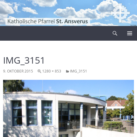
Zum
Inhalt
springen
Suchen
Pfarrei Sankt Ansverus
PRIMÄR
MENÜ
IMG_3151
9. OKTOBER 2015
1280 × 853
IMG_3151