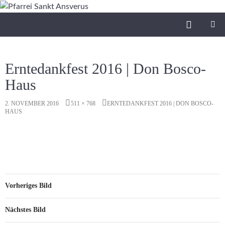
Zum
Inhalt
Suchen
Pfarrei Sankt Ansverus
springen
PRIMÄR
MENÜ
Erntedankfest 2016 | Don Bosco-
Haus
2. NOVEMBER 2016
511 × 768
ERNTEDANKFEST 2016 | DON BOSCO-
HAUS
Vorheriges Bild
Nächstes Bild