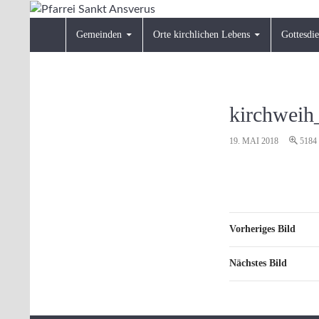
Zum
Inhalt
Suchen
Pfarrei Sankt Ansverus
Gemeinden
Orte kirchlichen Lebens
Gottesdie
springen
kirchweih
19. MAI 2018
5184
Vorheriges Bild
Nächstes Bild