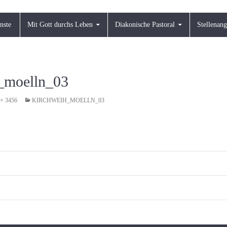
nste
Mit Gott durchs Leben
Diakonische Pastoral
Stellenan
_moelln_03
 × 3456
KIRCHWEIH_MOELLN_03