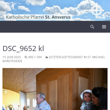
Zum
Inhalt
springen
Suchen
Pfarrei Sankt Ansverus
PRIMÄR
MENÜ
DSC_9652 kl
15. JUNI 2025
900 × 599
LETZTER GOTTESDIENST IN ST. MICHAEL
BARGTEHEIDE