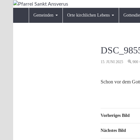
Zum
Inhalt
Suchen
Pfarrei Sankt Ansverus
Gemeinden
Orte kirchlichen Lebens
Gottesdie
springen
DSC_9855
15. JUNI 2025
900 
Schon vor dem Gott
Vorheriges Bild
Nächstes Bild