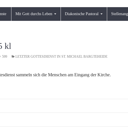
nste
Mit Gott durchs Leben
Diakonische Pastoral
Stellenan
 kl
× 599
LETZTER GOTTESDIENST IN ST. MICHAEL BARGTEHEIDE
esdienst sammeln sich die Menschen am Eingang der Kirche.