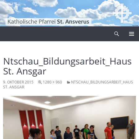
Zum
Inhalt
springen
Suchen
Pfarrei Sankt Ansverus
PRIMÄR
MENÜ
Ntschau_Bildungsarbeit_Haus
St. Ansgar
9. OKTOBER 2015
1280 × 960
NTSCHAU_BILDUNGSARBEIT_HAUS
ST. ANSGAR