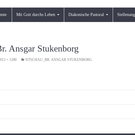
nste
Mit Gott durchs Leben
Diakonische Pastoral
Stellenan
Br. Ansgar Stukenborg
913 × 1280
NTSCHAU_BR. ANSGAR STUKENBORG