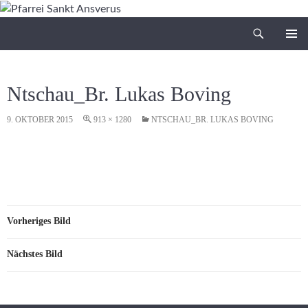
Zum
Inhalt
Suchen
Pfarrei Sankt Ansverus
springen
PRIMÄR
MENÜ
Ntschau_Br. Lukas Boving
9. OKTOBER 2015
913 × 1280
NTSCHAU_BR. LUKAS BOVING
Vorheriges Bild
Nächstes Bild