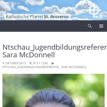
Zum
Inhalt
springen
Suchen
Pfarrei Sankt Ansverus
PRIMÄR
MENÜ
Ntschau_Jugendbildungsreferen
Sara McDonnell
9. OKTOBER 2015
913 × 1280
NTSCHAU_JUGENDBILDUNGSREFERENTIN_ SARA MCDONNELL