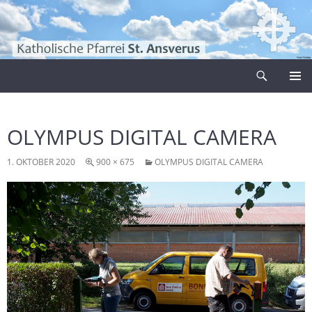
Zum
Inhalt
springen
Suchen
Pfarrei Sankt Ansverus
PRIMÄR
MENÜ
OLYMPUS DIGITAL CAMERA
1. OKTOBER 2020
900 × 675
OLYMPUS DIGITAL CAMERA