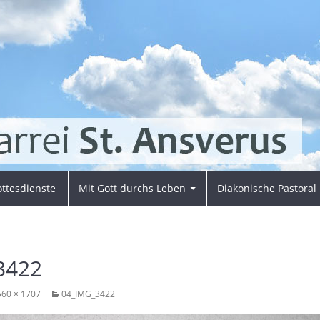
ttesdienste
Mit Gott durchs Leben
Diakonische Pastoral
3422
560 × 1707
04_IMG_3422