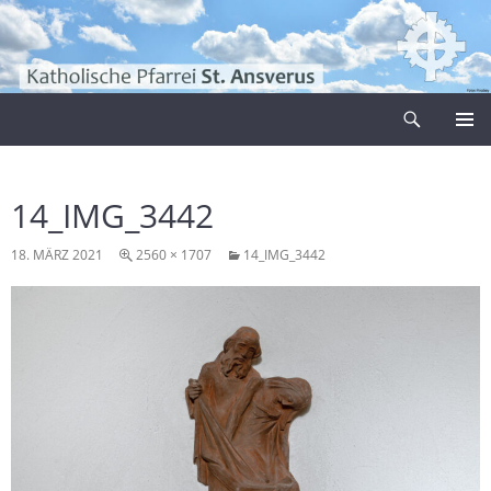
Zum
Inhalt
springen
Suchen
Pfarrei Sankt Ansverus
PRIMÄR
MENÜ
14_IMG_3442
18. MÄRZ 2021
2560 × 1707
14_IMG_3442