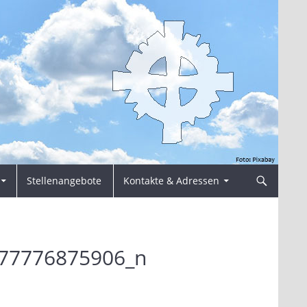
Stellenangebote
Kontakte & Adressen
77776875906_n