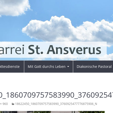
ttesdienste
Mit Gott durchs Leben
Diakonische Pastoral
0_1860709757583990_37609254
 × 960
18622450_1860709757583990_3760925477776875906_N