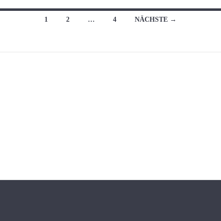
Beitragsnavigation
1
2
…
4
NÄCHSTE →