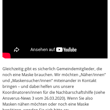
Gleichzeitig gibt es sicherlich Gemeindemitglieder, die
noch eine Maske brauchen. Wir möchten „Näher/innen“
und „Maskensucher/innen“ miteinander in Kontakt
bringen – und dabei helfen uns unsere
Koordinatoren/innen für die Nachbarschaftshilfe (siehe
Ansverus-News 3 vom 26.03.2020). Wenn Sie also
Masken nähen möchten oder noch eine Maske