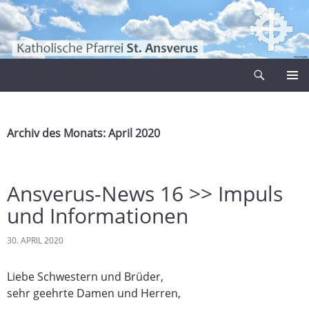
Zum
Inhalt
springen
Suchen
Pfarrei Sankt Ansverus
PRIMÄR
MENÜ
Archiv des Monats: April 2020
Ansverus-News 16 >> Impuls
und Informationen
30. APRIL 2020
Liebe Schwestern und Brüder,
sehr geehrte Damen und Herren,