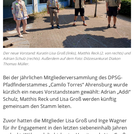
Der neue Vorstand: Kuratin Lisa Groß (links), Matthis Reck (2. von rechts) und
Adrian Schulz (rechts). Außerdem auf dem Foto: Diözesankurat Diakon
Thomas Müller.
Bei der jährlichen Mitgliederversammlung des DPSG-
Pfadfinderstammes „Camilo Torres“ Ahrensburg wurde
kürzlich ein neues Vorstandsteam gewählt: Adrian „Addi“
Schulz, Matthis Reck und Lisa Groß werden künftig
gemeinsam den Stamm leiten.
Zuvor hatten die Mitglieder Lisa Groß und Inge Wagner
für ihr Engagement in den letzten siebeneinhalb Jahren