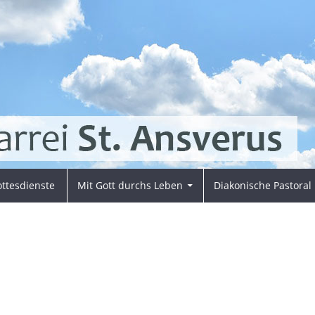
ttesdienste
Mit Gott durchs Leben
Diakonische Pastoral