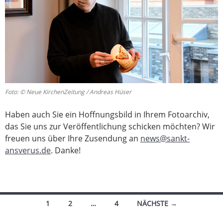
Foto: © Neue KirchenZeitung / Andreas Hüser
Haben auch Sie ein Hoffnungsbild in Ihrem Fotoarchiv,
das Sie uns zur Veröffentlichung schicken möchten? Wir
freuen uns über Ihre Zusendung an
news@sankt-
ansverus.de
. Danke!
Beitragsnavigation
1
2
…
4
NÄCHSTE →