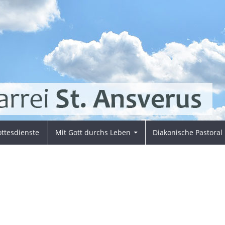
ttesdienste
Mit Gott durchs Leben
Diakonische Pastoral