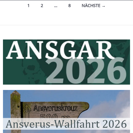
Beitragsnavigation
1
2
…
8
NÄCHSTE →