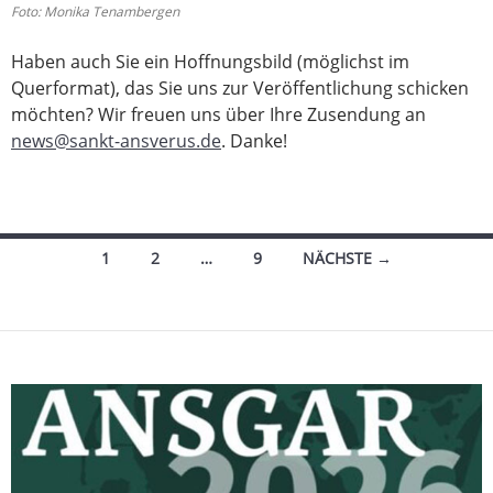
Foto: Monika Tenambergen
Haben auch Sie ein Hoffnungsbild (möglichst im
Querformat), das Sie uns zur Veröffentlichung schicken
möchten? Wir freuen uns über Ihre Zusendung an
news@sankt-ansverus.de
. Danke!
Beitragsnavigation
1
2
…
9
NÄCHSTE →