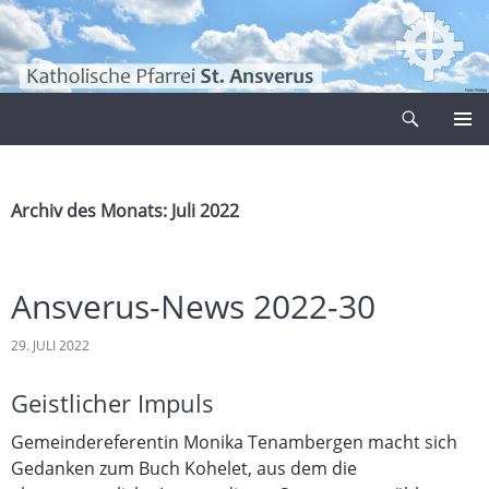
Zum
Inhalt
springen
Suchen
Pfarrei Sankt Ansverus
PRIMÄR
MENÜ
Archiv des Monats: Juli 2022
Ansverus-News 2022-30
29. JULI 2022
Geistlicher Impuls
Gemeindereferentin Monika Tenambergen macht sich
Gedanken zum Buch Kohelet, aus dem die