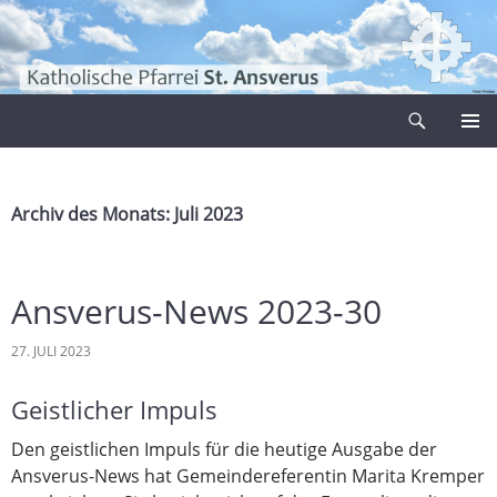
Zum
Inhalt
springen
Suchen
Pfarrei Sankt Ansverus
PRIMÄR
MENÜ
Archiv des Monats: Juli 2023
Ansverus-News 2023-30
27. JULI 2023
Geistlicher Impuls
Den geistlichen Impuls für die heutige Ausgabe der
Ansverus-News hat Gemeindereferentin Marita Kremper