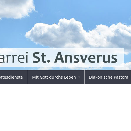
ttesdienste
Mit Gott durchs Leben
Diakonische Pastoral