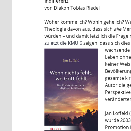
Indifferenz“
von Diakon Tobias Riedel
Woher komme ich? Wohin gehe ich? Wel
Theologie davon aus, dass sich
alle
Mens
würden – und damit letztlich die Frag
zuletzt die KMU 6
zeigen, dass sich dies
wachsende 
Leben ohne 
keiner Weise
Bevölkerun
gesamte kir
Autor die 
Perspektive
veränderten
Jan Loffeld
wurde 2003 
Promotion i