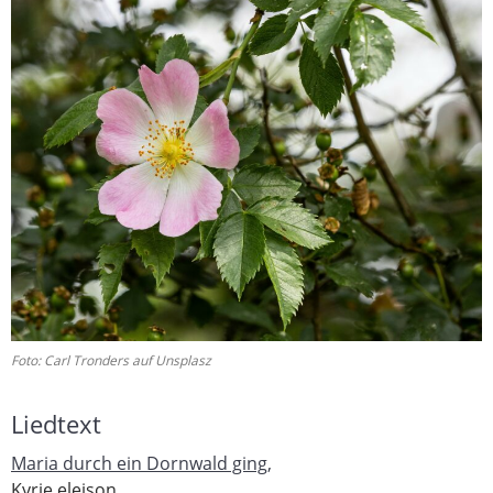
Foto: Carl Tronders auf Unsplasz
Liedtext
Maria durch ein Dornwald ging,
Kyrie eleison.