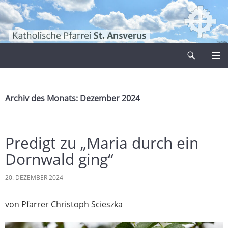
Zum
Inhalt
springen
Suchen
Pfarrei Sankt Ansverus
PRIMÄR
MENÜ
Archiv des Monats: Dezember 2024
Predigt zu „Maria durch ein
Dornwald ging“
20. DEZEMBER 2024
von Pfarrer Christoph Scieszka