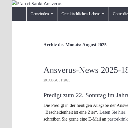
Zum
Inhalt
Suchen
Pfarrei Sankt Ansverus
Gemeinden
Orte kirchlichen Lebens
Gottesdie
springen
Archiv des Monats: August 2025
Ansverus-News 2025-1
29. AUGUST 2025
Predigt zum 22. Sonntag im Jahr
Die Predigt in der heutigen Ausgabe der Ansve
„Bescheidenheit ist eine Zier“.
Lesen Sie hier!
schreiben Sie gerne eine E-Mail an
pastorkrin