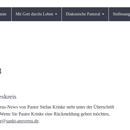
nste
Mit Gott durchs Leben
Diakonische Pastoral
Stellenan
8
eskreis
rus-News von Pastor Stefan Krinke steht unter der Überschrift
Wenn Sie Pastor Krinke eine Rückmeldung geben möchten,
ke@sankt-ansverus.de
.