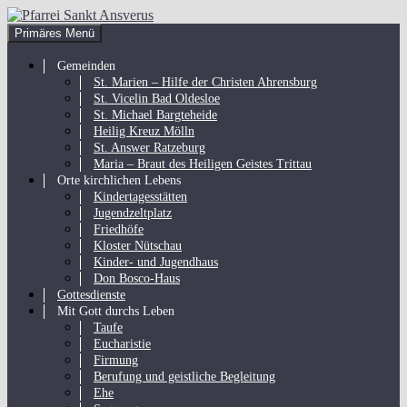
Zum
Inhalt
Suchen
Primäres Menü
springen
Pfarrei Sankt Ansverus
Gemeinden
St. Marien – Hilfe der Christen Ahrensburg
St. Vicelin Bad Oldesloe
St. Michael Bargteheide
Heilig Kreuz Mölln
St. Answer Ratzeburg
Maria – Braut des Heiligen Geistes Trittau
Orte kirchlichen Lebens
Kindertagesstätten
Jugendzeltplatz
Friedhöfe
Kloster Nütschau
Kinder- und Jugendhaus
Don Bosco-Haus
Gottesdienste
Mit Gott durchs Leben
Taufe
Eucharistie
Firmung
Berufung und geistliche Begleitung
Ehe