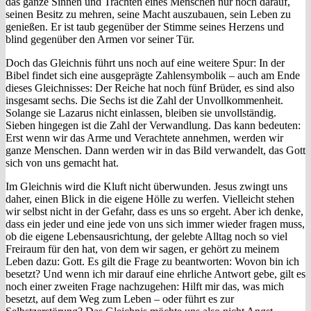
das ganze Sinnen und Trachten eines Menschen nur noch darauf,
seinen Besitz zu mehren, seine Macht auszubauen, sein Leben zu
genießen. Er ist taub gegenüber der Stimme seines Herzens und
blind gegenüber den Armen vor seiner Tür.
Doch das Gleichnis führt uns noch auf eine weitere Spur: In der
Bibel findet sich eine ausgeprägte Zahlensymbolik – auch am Ende
dieses Gleichnisses: Der Reiche hat noch fünf Brüder, es sind also
insgesamt sechs. Die Sechs ist die Zahl der Unvollkommenheit.
Solange sie Lazarus nicht einlassen, bleiben sie unvollständig.
Sieben hingegen ist die Zahl der Verwandlung. Das kann bedeuten:
Erst wenn wir das Arme und Verachtete annehmen, werden wir
ganze Menschen. Dann werden wir in das Bild verwandelt, das Gott
sich von uns gemacht hat.
Im Gleichnis wird die Kluft nicht überwunden. Jesus zwingt uns
daher, einen Blick in die eigene Hölle zu werfen. Vielleicht stehen
wir selbst nicht in der Gefahr, dass es uns so ergeht. Aber ich denke,
dass ein jeder und eine jede von uns sich immer wieder fragen muss,
ob die eigene Lebensausrichtung, der gelebte Alltag noch so viel
Freiraum für den hat, von dem wir sagen, er gehört zu meinem
Leben dazu: Gott. Es gilt die Frage zu beantworten: Wovon bin ich
besetzt? Und wenn ich mir darauf eine ehrliche Antwort gebe, gilt es
noch einer zweiten Frage nachzugehen: Hilft mir das, was mich
besetzt, auf dem Weg zum Leben – oder führt es zur