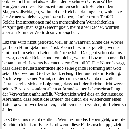
Gibt es im Himmel also endlich den ersehnten Umsturz? Die
Hungernden dieser Erdenzeit können sich nach Belieben den
Magen vollschlagen, während die Reichen dahingehen, wohin sie
die Armen zeitlebens gewünscht haben, nämlich zum Teufel?
Solche Interpretationen mögen menschlichem Wunschdenken
entspringen (man sagt Gerechtigkeit, meint aber Rache), würden
aber am Sinn der Worte Jesu vorbeigehen.
Lazarus wird nicht getröstet, weil er im wahrsten Sinne des Wortes
„auf den Hund gekommen“ ist. Vielmehr wird er gerettet, weil er
Gott noch in seinem Leiden die Treue hält. Das geht schon daraus
hervor, dass der Reiche anonym bleibt, während Lazarus namentlich
benannt wird. Lazarus bedeutet „dem Gott hilft“. Der Name besagt,
dass dieser neutestamentliche Ijob seine ganze Hoffnung auf Gott
setzt. Und wer auf Gott vertraut, erlangt Heil und erfährt Rettung.
Nicht wegen seiner Armut, sondern um seines Glaubens willen.
Daraus ergibt sich die Folgerung, dass auch der Reiche nicht wegen
seines Besitzes, sondern allein aufgrund seiner Lebenseinstellung
der Verwerfung anheimfällt. Verdeutlicht wird dies an der Aussage
Abrahams, dass selbst die Brüder, die durch die Wiederkehr eines
Toten gewarnt werden sollen, nicht bereit sein werden, ihr Leben zu
ändern.
Das Gleichnis macht deutlich: Wenn es um das Leben geht, wird der
Reichtum leicht zur Falle. Und wenn diese Falle zuschnappt, zielt