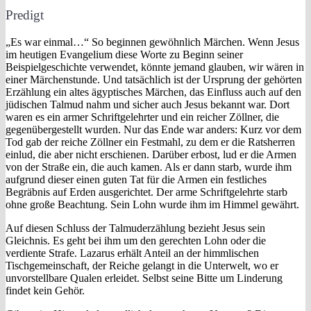
Predigt
„Es war einmal…“ So beginnen gewöhnlich Märchen. Wenn Jesus
im heutigen Evangelium diese Worte zu Beginn seiner
Beispielgeschichte verwendet, könnte jemand glauben, wir wären in
einer Märchenstunde. Und tatsächlich ist der Ursprung der gehörten
Erzählung ein altes ägyptisches Märchen, das Einfluss auch auf den
jüdischen Talmud nahm und sicher auch Jesus bekannt war. Dort
waren es ein armer Schriftgelehrter und ein reicher Zöllner, die
gegenübergestellt wurden. Nur das Ende war anders: Kurz vor dem
Tod gab der reiche Zöllner ein Festmahl, zu dem er die Ratsherren
einlud, die aber nicht erschienen. Darüber erbost, lud er die Armen
von der Straße ein, die auch kamen. Als er dann starb, wurde ihm
aufgrund dieser einen guten Tat für die Armen ein festliches
Begräbnis auf Erden ausgerichtet. Der arme Schriftgelehrte starb
ohne große Beachtung. Sein Lohn wurde ihm im Himmel gewährt.
Auf diesen Schluss der Talmuderzählung bezieht Jesus sein
Gleichnis. Es geht bei ihm um den gerechten Lohn oder die
verdiente Strafe. Lazarus erhält Anteil an der himmlischen
Tischgemeinschaft, der Reiche gelangt in die Unterwelt, wo er
unvorstellbare Qualen erleidet. Selbst seine Bitte um Linderung
findet kein Gehör.