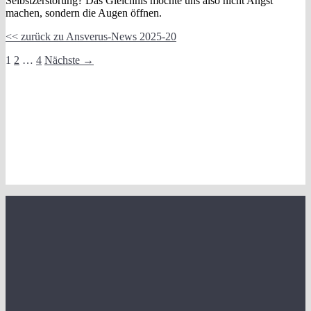
Selbstzerstörung? Das Gleichnis möchte uns also nicht Angst
machen, sondern die Augen öffnen.
<< zurück zu Ansverus-News 2025-20
Beitragsnavigation
1
2
…
4
Nächste →