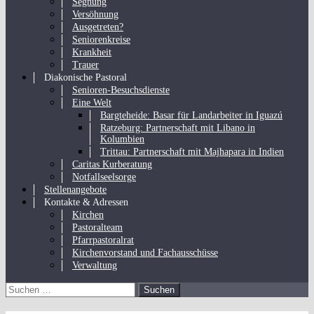
Segnung
Versöhnung
Ausgetreten?
Seniorenkreise
Krankheit
Trauer
Diakonische Pastoral
Senioren-Besuchsdienste
Eine Welt
Bargteheide: Basar für Landarbeiter in Iguazú
Ratzeburg: Partnerschaft mit Libano in
Kolumbien
Trittau: Partnerschaft mit Majhapara in Indien
Caritas Kurberatung
Notfallseelsorge
Stellenangebote
Kontakte & Adressen
Kirchen
Pastoralteam
Pfarrpastoralrat
Kirchenvorstand und Fachausschüsse
Verwaltung
Suchen
nach: