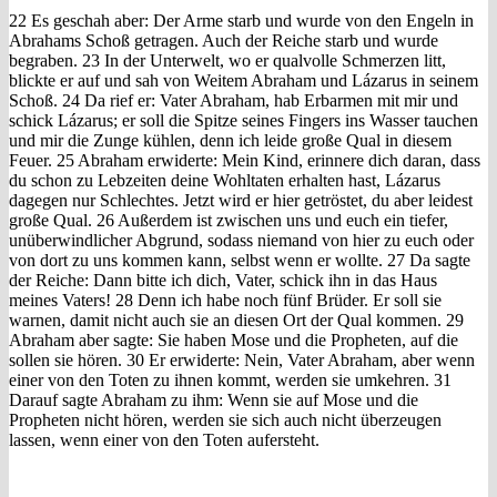
22 Es geschah aber: Der Arme starb und wurde von den Engeln in
Abrahams Schoß getragen. Auch der Reiche starb und wurde
begraben. 23 In der Unterwelt, wo er qualvolle Schmerzen litt,
blickte er auf und sah von Weitem Abraham und Lázarus in seinem
Schoß. 24 Da rief er: Vater Abraham, hab Erbarmen mit mir und
schick Lázarus; er soll die Spitze seines Fingers ins Wasser tauchen
und mir die Zunge kühlen, denn ich leide große Qual in diesem
Feuer. 25 Abraham erwiderte: Mein Kind, erinnere dich daran, dass
du schon zu Lebzeiten deine Wohltaten erhalten hast, Lázarus
dagegen nur Schlechtes. Jetzt wird er hier getröstet, du aber leidest
große Qual. 26 Außerdem ist zwischen uns und euch ein tiefer,
unüberwindlicher Abgrund, sodass niemand von hier zu euch oder
von dort zu uns kommen kann, selbst wenn er wollte. 27 Da sagte
der Reiche: Dann bitte ich dich, Vater, schick ihn in das Haus
meines Vaters! 28 Denn ich habe noch fünf Brüder. Er soll sie
warnen, damit nicht auch sie an diesen Ort der Qual kommen. 29
Abraham aber sagte: Sie haben Mose und die Propheten, auf die
sollen sie hören. 30 Er erwiderte: Nein, Vater Abraham, aber wenn
einer von den Toten zu ihnen kommt, werden sie umkehren. 31
Darauf sagte Abraham zu ihm: Wenn sie auf Mose und die
Propheten nicht hören, werden sie sich auch nicht überzeugen
lassen, wenn einer von den Toten aufersteht.