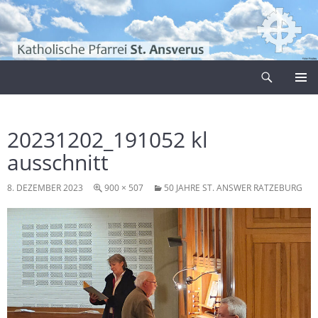
Zum
Inhalt
springen
Suchen
Pfarrei Sankt Ansverus
PRIMÄR
MENÜ
20231202_191052 kl
ausschnitt
8. DEZEMBER 2023
900 × 507
50 JAHRE ST. ANSWER RATZEBURG