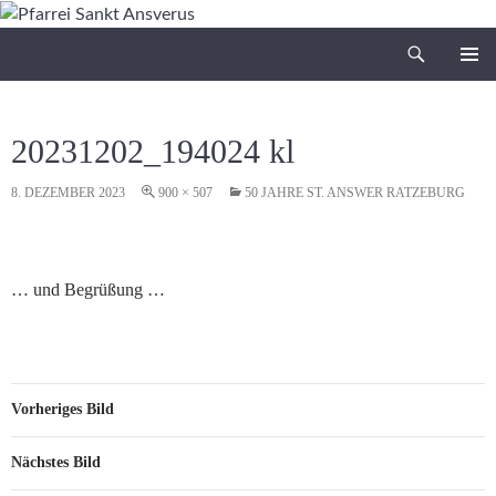
Zum
Inhalt
Suchen
Pfarrei Sankt Ansverus
springen
PRIMÄR
MENÜ
20231202_194024 kl
8. DEZEMBER 2023
900 × 507
50 JAHRE ST. ANSWER RATZEBURG
… und Begrüßung …
Vorheriges Bild
Nächstes Bild