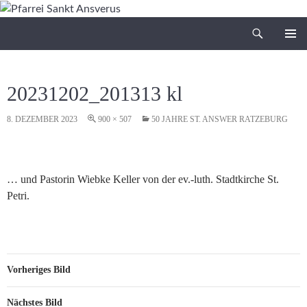
Zum
Inhalt
Suchen
Pfarrei Sankt Ansverus
springen
PRIMÄR
MENÜ
20231202_201313 kl
8. DEZEMBER 2023
900 × 507
50 JAHRE ST. ANSWER RATZEBURG
… und Pastorin Wiebke Keller von der ev.-luth. Stadtkirche St.
Petri.
Vorheriges Bild
Nächstes Bild