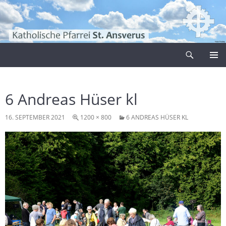
Zum
Inhalt
springen
Suchen
Pfarrei Sankt Ansverus
PRIMÄR
MENÜ
6 Andreas Hüser kl
16. SEPTEMBER 2021
1200 × 800
6 ANDREAS HÜSER KL