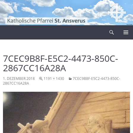
Zum
Inhalt
springen
Suchen
Pfarrei Sankt Ansverus
PRIMÄR
MENÜ
7CEC9B8F-E5C2-4473-850C-
2867CC16A28A
1. DEZEMBER 2018
1191 × 1430
7CEC9B8F-E5C2-4473-850C-
2867CC16A28A