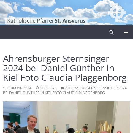
Zum
Inhalt
springen
Suchen
Pfarrei Sankt Ansverus
PRIMÄR
MENÜ
Ahrensburger Sternsinger
2024 bei Daniel Günther in
Kiel Foto Claudia Plaggenborg
1. FEBRUAR 2024
900 × 675
AHRENSBURGER STERNSINGER 2024
BEI DANIEL GÜNTHER IN KIEL FOTO CLAUDIA PLAGGENBORG