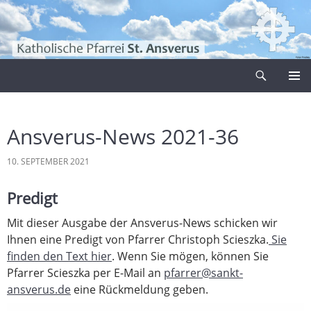
Zum
Inhalt
springen
Suchen
Pfarrei Sankt Ansverus
PRIMÄR
MENÜ
Ansverus-News 2021-36
10. SEPTEMBER 2021
Predigt
Mit dieser Ausgabe der Ansverus-News schicken wir
Ihnen eine Predigt von Pfarrer Christoph Scieszka.
Sie
finden den Text hier
. Wenn Sie mögen, können Sie
Pfarrer Scieszka per E-Mail an
pfarrer@sankt-
ansverus.de
eine Rückmeldung geben.