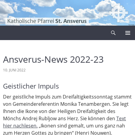
Zum
Inhalt
springen
Suchen
Pfarrei Sankt Ansverus
PRIMÄR
MENÜ
Ansverus-News 2022-23
10. JUNI 2022
Geistlicher Impuls
Der geistliche Impuls zum Dreifaltigkeitssonntag stammt
von Gemeindereferentin Monika Tenambergen. Sie legt
Ihnen die Ikone von der Heiligen Dreifaltigkeit des
Mönchs Andrej Rubljow ans Herz. Sie können den
Text
hier nachlesen.
„Ikonen sind gemalt, um uns ganz nah
zum Herzen Gottes zu bringen“ (Henri Nouwen).