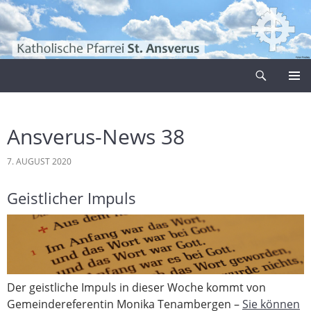
Zum
Inhalt
springen
Suchen
Pfarrei Sankt Ansverus
PRIMÄR
MENÜ
Ansverus-News 38
7. AUGUST 2020
Geistlicher Impuls
Der geistliche Impuls in dieser Woche kommt von
Gemeindereferentin Monika Tenambergen –
Sie können