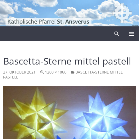
Zum
Inhalt
springen
Suchen
Pfarrei Sankt Ansverus
PRIMÄR
MENÜ
Bascetta-Sterne mittel pastell
27. OKTOBER 2021
1200 × 1066
BASCETTA-STERNE MITTEL
PASTELL