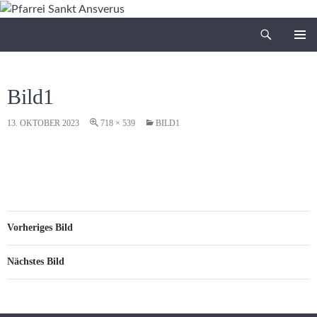
Zum
Inhalt
Suchen
Pfarrei Sankt Ansverus
springen
PRIMÄR
MENÜ
Bild1
13. OKTOBER 2023
718 × 539
BILD1
Vorheriges Bild
Nächstes Bild