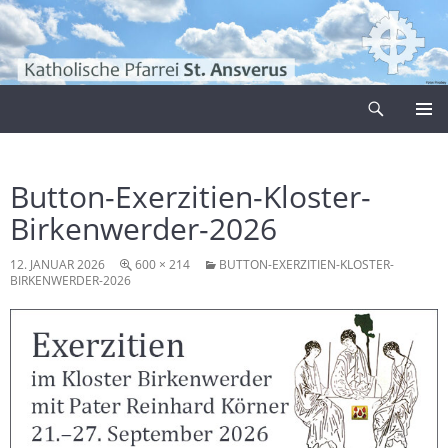
Zum
Inhalt
springen
Suchen
Pfarrei Sankt Ansverus
PRIMÄR
MENÜ
Button-Exerzitien-Kloster-
Birkenwerder-2026
12. JANUAR 2026
600 × 214
BUTTON-EXERZITIEN-KLOSTER-
BIRKENWERDER-2026